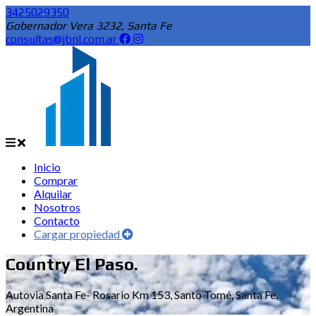
3425029350
Gobernador Vera 3232, Santa Fe
consultas@jbnl.com.ar
Inicio
Comprar
Alquilar
Nosotros
Contacto
Cargar propiedad
Country El Paso.
Autovia Santa Fe- Rosario Km 153, Santo Tomé, Santa Fe,
Argentina